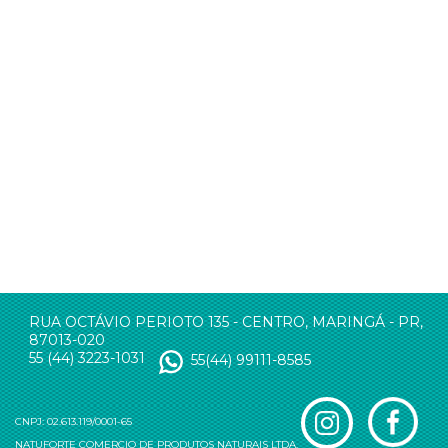
RUA OCTÁVIO PERIOTO 135 - CENTRO, MARINGÁ - PR,
87013-020
55 (44) 3223-1031
55(44) 99111-8585
CNPJ: 02.613.119/0001-65
NATUFORTE COMERCIO DE PRODUTOS NATURAIS LTDA.