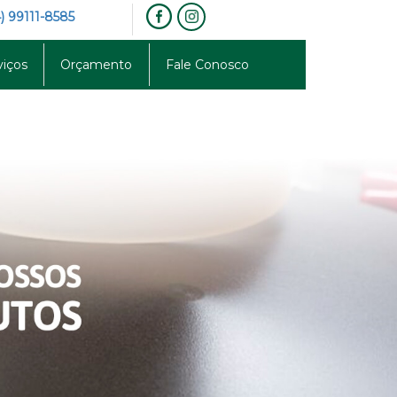
) 99111-8585
viços
Orçamento
Fale Conosco