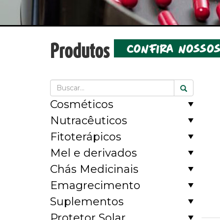
Produtos
confira nosso
Cosméticos
Nutracêuticos
Fitoterápicos
Mel e derivados
Chás Medicinais
Emagrecimento
Suplementos
Protetor Solar