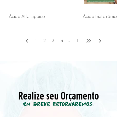
Ácido Alfa Lipóico
Ácido hialurônic
2
3
4
Realize seu Orçamento
Em breve retornaremos.