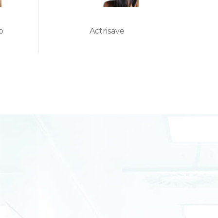
o
Actrisave