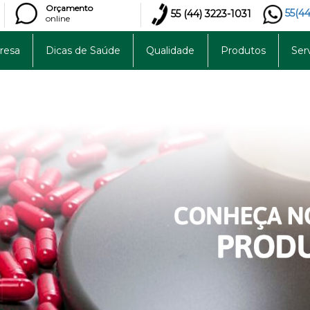
Orçamento
55(44
55 (44)
3223-1031
online
resa
Dicas de Saúde
Qualidade
Produtos
Ser